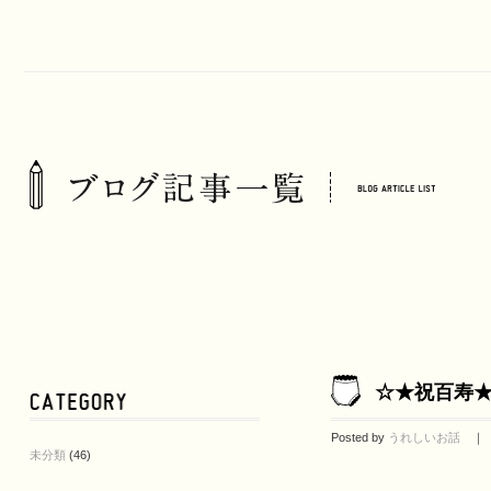
☆★祝百寿
Posted by
うれしいお話
｜ 20
未分類
(46)