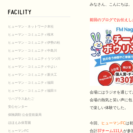
みなさん、こんにちは。
前回のブログでお伝えし
ヒューマン・ネットワーク本社
ヒューマン・コミュニティ桜木
ヒューマン・コミュニティ伊勢の杜
ヒューマン・コミュニティ中島川
ヒューマン・コミュニティうつつ川
ヒューマン・コミュニティやよい
ヒューマン・コミュニティ新大工
ヒューマン・コミュニティ福田
ヒューマン・コミュニティ福田Ⅱ
会場にはラジオを通じて
リハプラスあたご
会場の熱気と笑い声に包
安心センター
で楽しい体験でした。
保険調剤 公会堂前薬局
ほほえみ保育園
今回、
ヒューマンFC
は
合計
37チーム111人
が参
ヒューマンFC