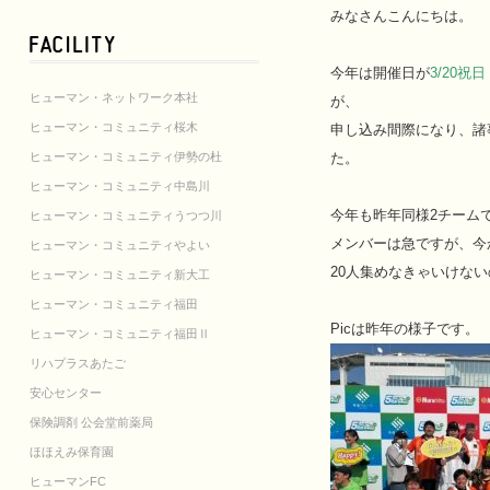
みなさんこんにちは。
今年は開催日が
3/20祝
ヒューマン・ネットワーク本社
が、
ヒューマン・コミュニティ桜木
申し込み間際になり、諸
ヒューマン・コミュニティ伊勢の杜
た。
ヒューマン・コミュニティ中島川
今年も昨年同様2チーム
ヒューマン・コミュニティうつつ川
メンバーは急ですが、今
ヒューマン・コミュニティやよい
20人集めなきゃいけな
ヒューマン・コミュニティ新大工
ヒューマン・コミュニティ福田
Picは昨年の様子です。
ヒューマン・コミュニティ福田Ⅱ
リハプラスあたご
安心センター
保険調剤 公会堂前薬局
ほほえみ保育園
ヒューマンFC