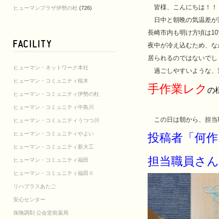
皆様、こんにちは！！
ヒューマンプラザ伊勢の杜
(726)
日中と朝晩の気温差が激
長崎市内も明け方頃は1
夜中が冷え込むため、な
居られるのではないでし
ヒューマン・ネットワーク本社
過ごしやすいような、
ヒューマン・コミュニティ桜木
手作業レク
の
ヒューマン・コミュニティ伊勢の杜
ヒューマン・コミュニティ中島川
この日は朝から、担当
ヒューマン・コミュニティうつつ川
ヒューマン・コミュニティやよい
投稿者「何作
ヒューマン・コミュニティ新大工
担当職員さ
ヒューマン・コミュニティ福田
ヒューマン・コミュニティ福田Ⅱ
リハプラスあたご
安心センター
保険調剤 公会堂前薬局