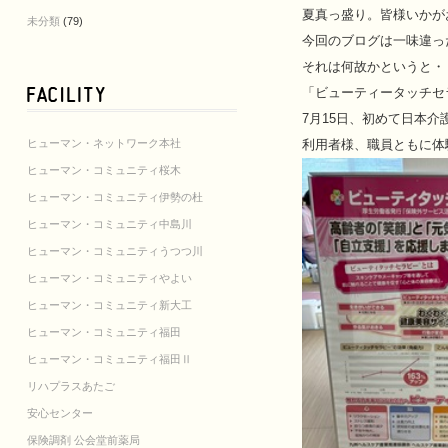
夏真っ盛り。皆様いかが
未分類
(79)
今回のブログは一味違っ
それは何故かというと・
「ビューティータッチセ
7月15日、初めて日本
ヒューマン・ネットワーク本社
利用者様、職員ともに体
ヒューマン・コミュニティ桜木
ヒューマン・コミュニティ伊勢の杜
ヒューマン・コミュニティ中島川
ヒューマン・コミュニティうつつ川
ヒューマン・コミュニティやよい
ヒューマン・コミュニティ新大工
ヒューマン・コミュニティ福田
ヒューマン・コミュニティ福田Ⅱ
リハプラスあたご
安心センター
保険調剤 公会堂前薬局