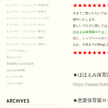
★★★★★★★
ヒューマン・コミュニティ伊勢の杜
ヒューマン・コミュニティ中島川
今までご覧いただいてお
ヒューマン・コミュニティうつつ川
移行いたします。
ヒューマン・コミュニティやよい
新しいブログに関しては
ヒューマン・コミュニティ新大工
ほほえみ保育園ＨＰは
ヒューマン・コミュニティ福田
次に、トップページ
のヘ
ヒューマン・コミュニティ福田Ⅱ
なお、今回までのBlog
リハプラスあたご
★★★★★★★
安心センター
保険調剤 公会堂前薬局
ほほえみ保育園
★ほほえみ保
ヒューマンFC
うれしいお話
https://www.ho
★恵愛保育園