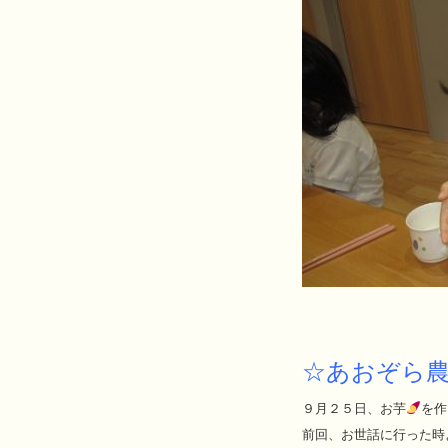
☆あおぞら
９月２５日、お芋
を作
前回、お世話に行った時