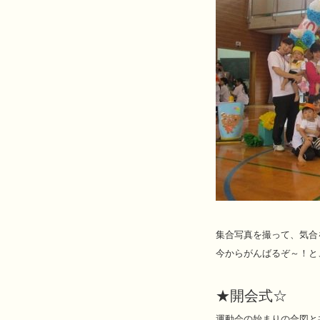
集合写真を撮って、気合を
今からがんばるぞ～！と、
★開会式☆
運動会の始まりの合図と