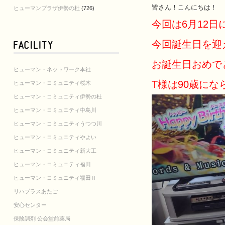
皆さん！こんにちは！
ヒューマンプラザ伊勢の杜
(726)
今回は6月12
今回誕生日を迎
お誕生日おめで
ヒューマン・ネットワーク本社
T様は90歳に
ヒューマン・コミュニティ桜木
ヒューマン・コミュニティ伊勢の杜
ヒューマン・コミュニティ中島川
ヒューマン・コミュニティうつつ川
ヒューマン・コミュニティやよい
ヒューマン・コミュニティ新大工
ヒューマン・コミュニティ福田
ヒューマン・コミュニティ福田Ⅱ
リハプラスあたご
安心センター
保険調剤 公会堂前薬局