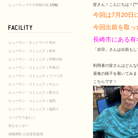
皆さん！こんにちは！(*^^
ヒューマンプラザ伊勢の杜
(726)
今回は7月20
今回出前を取っ
長崎市にある有
ヒューマン・ネットワーク本社
「吉宗」さんは出前もし
ヒューマン・コミュニティ桜木
ヒューマン・コミュニティ伊勢の杜
利用者の皆さんはどんな
ヒューマン・コミュニティ中島川
昼食の様子を覗いてみま
ヒューマン・コミュニティうつつ川
こちらです！
ヒューマン・コミュニティやよい
ヒューマン・コミュニティ新大工
ヒューマン・コミュニティ福田
ヒューマン・コミュニティ福田Ⅱ
リハプラスあたご
安心センター
保険調剤 公会堂前薬局