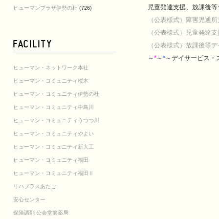
児童発達支援、放課後等
ヒューマンプラザ伊勢の杜
(726)
（公表様式）障害児通所
（公表様式）児童発達支
（公表様式）放課後等デ
～
*
～
*
～デイサービス・
ヒューマン・ネットワーク本社
ヒューマン・コミュニティ桜木
ヒューマン・コミュニティ伊勢の杜
ヒューマン・コミュニティ中島川
ヒューマン・コミュニティうつつ川
ヒューマン・コミュニティやよい
ヒューマン・コミュニティ新大工
ヒューマン・コミュニティ福田
ヒューマン・コミュニティ福田Ⅱ
リハプラスあたご
安心センター
保険調剤 公会堂前薬局