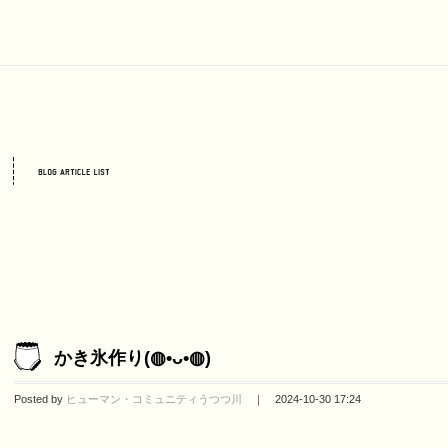
かき氷作り(◍•ᴗ•◍)
Posted by
ヒューマン・コミュニティうつつ川
｜ 2024-10-30 17:24