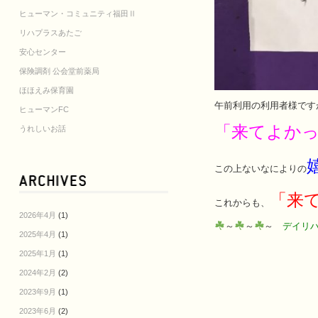
ヒューマン・コミュニティ福田Ⅱ
リハプラスあたご
安心センター
保険調剤 公会堂前薬局
ほほえみ保育園
午前利用の利用者様です
ヒューマンFC
「来てよか
うれしいお話
この上ないなによりの
「来
これからも、
2026年4月
(1)
～
～
～
デイリ
2025年4月
(1)
2025年1月
(1)
2024年2月
(2)
2023年9月
(1)
2023年6月
(2)