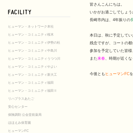
皆さんこんにちは。
いかがお過ごしでしょう
長崎市内は、4年振りの
ヒューマン・ネットワーク本社
ヒューマン・コミュニティ桜木
本日は、秋に予定してい
ヒューマン・コミュニティ伊勢の杜
残念ですが、コートの都
参加を予定していた皆様
ヒューマン・コミュニティ中島川
また
来春
、時期が近くな
ヒューマン・コミュニティうつつ川
ヒューマン・コミュニティやよい
今後とも
ヒューマンFC
ヒューマン・コミュニティ新大工
ヒューマン・コミュニティ福田
ヒューマン・コミュニティ福田Ⅱ
リハプラスあたご
安心センター
保険調剤 公会堂前薬局
ほほえみ保育園
ヒューマンFC