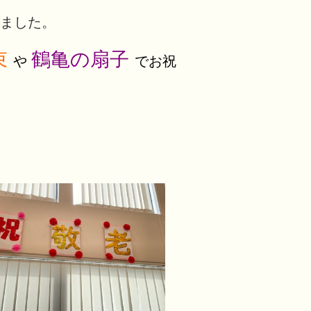
ました
。
束
鶴亀の扇子
や
でお祝