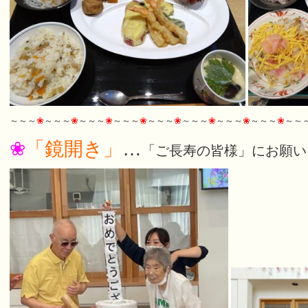
～～～
❀
～～～
❀
～～～
❀
～～～
❀
～～～
❀
～～～
❀
～～～
❀
～～～
❀
～～
❀
「鏡開き」
…
「ご長寿の皆様」にお願い