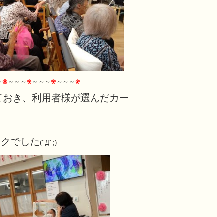
～
❀
～～～
❀
～～～
❀
～～～
❀
ておき、利用者様が選んだカー
ックでした
(ﾟДﾟ;)