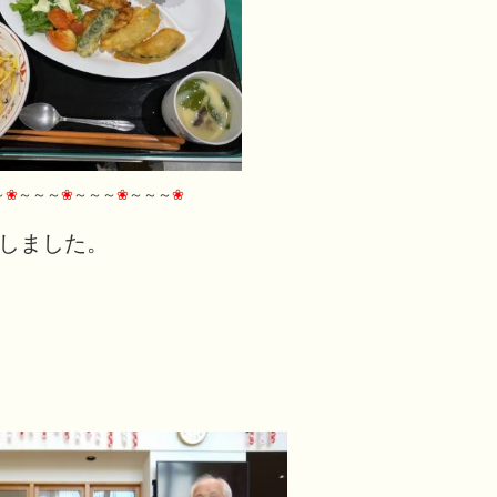
～
❀
～～～
❀
～～～
❀
～～～
❀
しました。