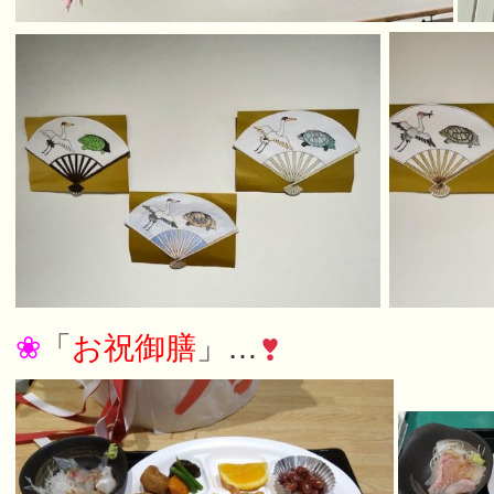
❀
「
お祝御膳
」…