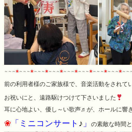
～～～
❀
～～～
❀
～～～
❀
～～～
❀
～～～
❀
～～～
❀
～～～
❀
～～～
❀
～～
前の利用者様のご家族様で、音楽活動をされて
お祝いにと、遠路駆けつけて下さいました
耳に心地よい、優し～い歌声♬が、ホールに響
❀
「ミニコンサート
♪
」
の素敵な時間