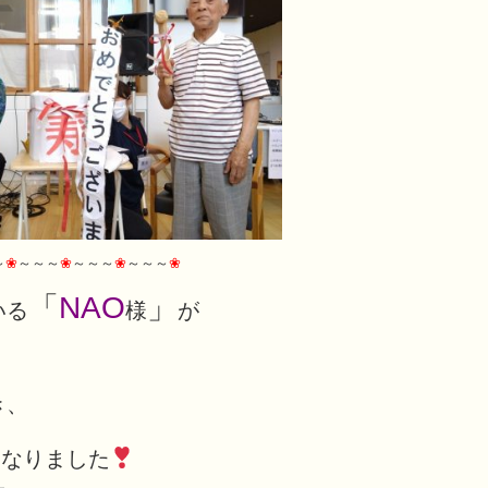
～
❀
～～～
❀
～～～
❀
～～～
❀
「
NAO
」
いる
様
が
き、
となりました