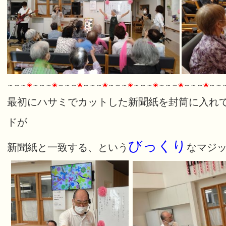
～～～
❀
～～～
❀
～～～
❀
～～～
❀
～～～
❀
～～～
❀
～～～
❀
～～～
❀
～～
最初にハサミでカットした新聞紙を封筒に入れ
ドが
びっくり
新聞紙と一致する、という
なマジ