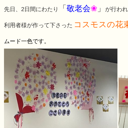
「
敬老会
❀
」
先日、2日間にわたり
が行われ
コスモスの花
利用者様が作って下さった
ムード一色です。