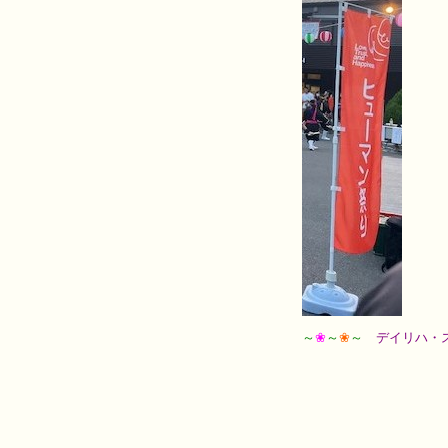
～
❀
～
❀
～
デイリハ・