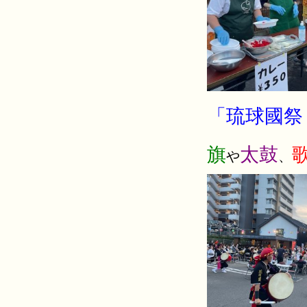
「琉球國祭
旗
太鼓
や
、