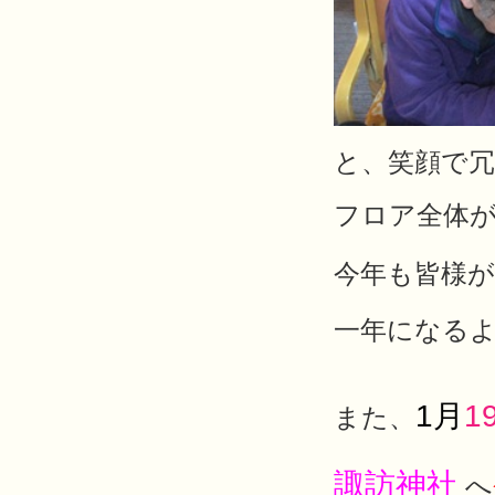
と、笑顔で
フロア全体が
今年も皆様
一年になる
1月
1
また、
諏訪神社
へ