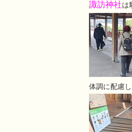
諏訪神社
は
体調に配慮