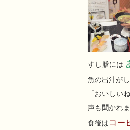
すし膳には
魚の出汁が
「おいしい
声も聞かれまし
コー
食後は