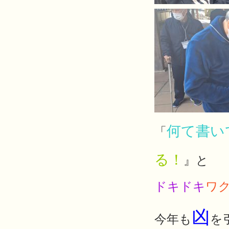
何て書い
「
る！
』と
ドキドキ
ワ
凶
今年も
を