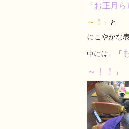
お正月ら
「
～！
」と
にこやかな
中には、「
～！！
」