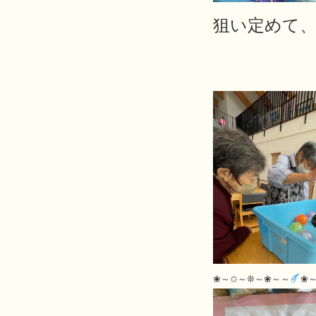
狙い定めて
❀～✩～❊～❀～～
❀