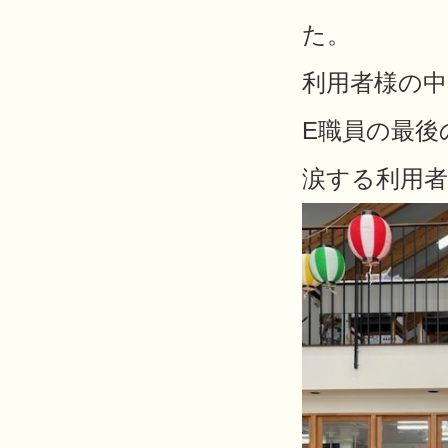
た
。
利用者様の
E職員の最後
涙する利用