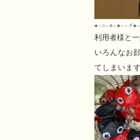
❀～✩～❊～❀～～
❀
利用者様と
いろんなお
てしまいます(^