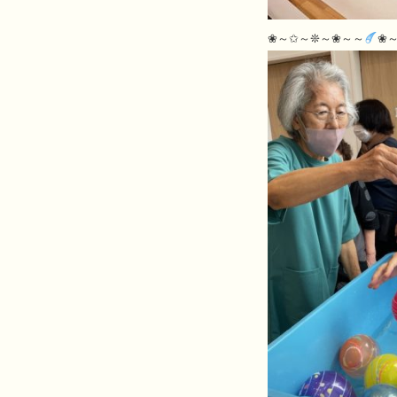
❀～✩～❊～❀～～
❀