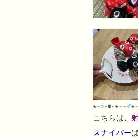
❀～✩～❊～❀～～
❀
こちらは、
スナイパー