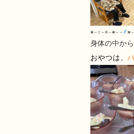
❀～✩～❊～❀～～
❀
身体の中か
おやつは、