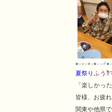
❀～✩～❊～❀～～
❀
夏祭り
ふう
「楽しかっ
皆様、お疲
関東や他県