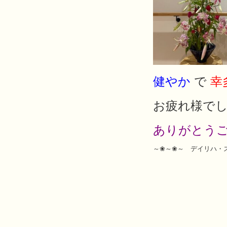
健やか
で
幸
お疲れ様で
ありがとう
～❀～❀～ デイリハ・