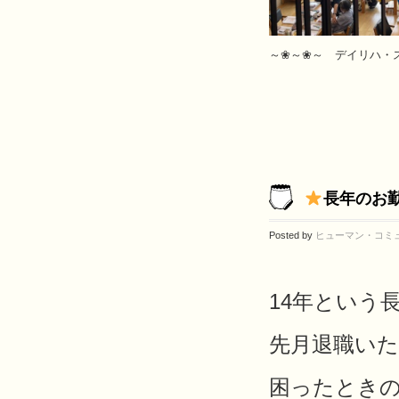
～❀～❀～ デイリハ・
長年のお
Posted by
ヒューマン・コミ
14年という
先月退職い
困ったとき