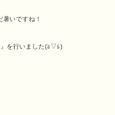
だ暑いですね！
り
』を行いました(≧▽≦)