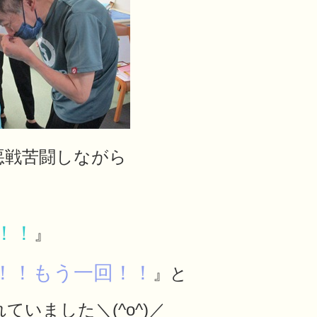
悪戦苦闘しながら
！！
』
！！もう一回！！
』と
いました＼(^o^)／