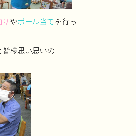
釣り
や
ボール当て
を行っ
と皆様思い思いの