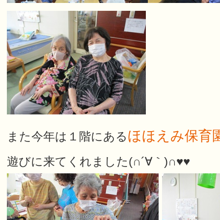
ほほえみ保育
また今年は１階にある
遊びに来てくれました(∩´∀｀)∩♥♥