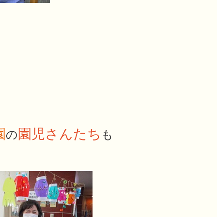
園
園児さんたち
の
も