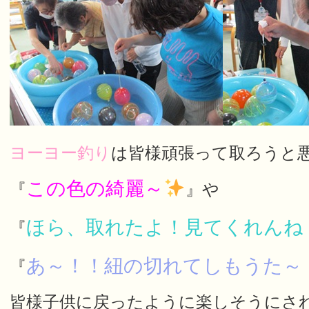
ヨーヨー釣り
は皆様頑張って取ろうと
この色の綺麗～
『
』や
ほら、取れたよ！見てくれんね
『
あ～！！紐の切れてしもうた～
『
皆様子供に戻ったように楽しそうにされて