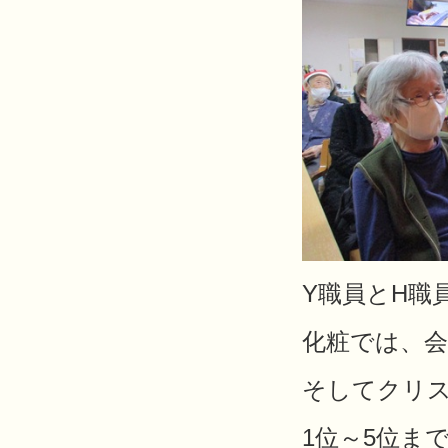
Y職員とH職
化粧では、
そしてクリ
1位～5位ま