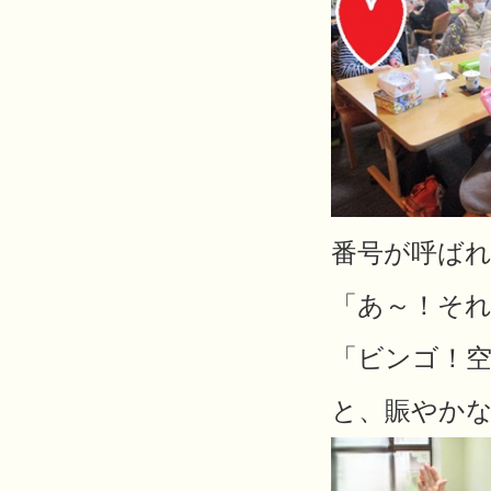
番号が呼ば
「あ～！そ
「ビンゴ！
と、賑やか