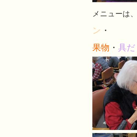
メニューは
ン
・
果物
・
具だ