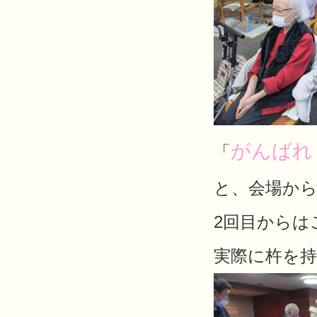
がんばれ
「
と、会場か
2回目からは
実際に杵を