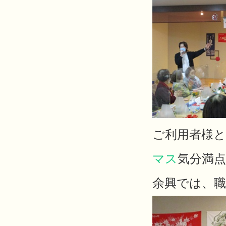
ご利用者様
マス
気分満
余興では、職