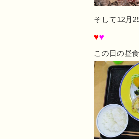
そして12月
♥
♥
この日の昼