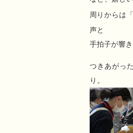
周りからは
声と
手拍子が響
つきあがっ
り。