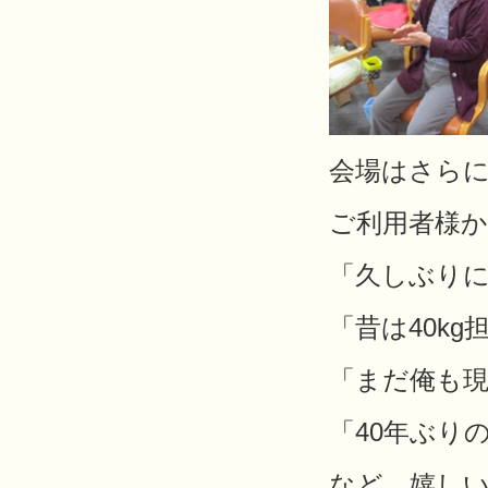
会場はさらに
ご利用者様
「久しぶり
「昔は40k
「まだ俺も
「40年ぶり
など、嬉し