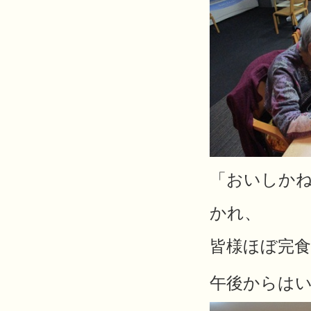
「おいしか
かれ、
皆様ほぼ完食さ
午後からは