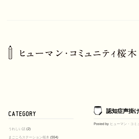
認知症声掛け
Posted by
ヒューマン・コミ
うれしい話
(2)
まごころステーション桜木
(554)