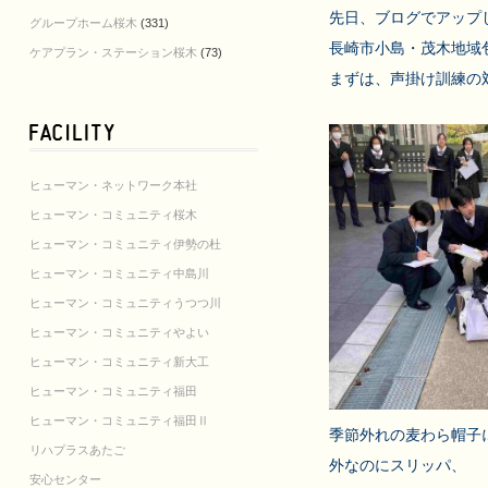
先日、ブログでアップ
グループホーム桜木
(331)
長崎市小島・茂木地域
ケアプラン・ステーション桜木
(73)
まずは、声掛け訓練の
ヒューマン・ネットワーク本社
ヒューマン・コミュニティ桜木
ヒューマン・コミュニティ伊勢の杜
ヒューマン・コミュニティ中島川
ヒューマン・コミュニティうつつ川
ヒューマン・コミュニティやよい
ヒューマン・コミュニティ新大工
ヒューマン・コミュニティ福田
ヒューマン・コミュニティ福田Ⅱ
季節外れの麦わら帽子に
リハプラスあたご
外なのにスリッパ、

安心センター