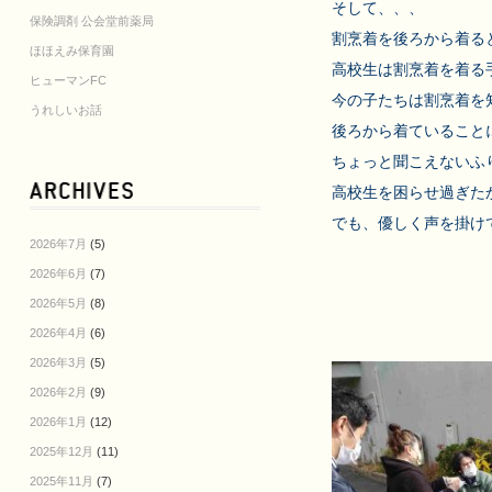
そして、、、

保険調剤 公会堂前薬局
割烹着を後ろから着る
ほほえみ保育園
高校生は割烹着を着る
ヒューマンFC
今の子たちは割烹着を
うれしいお話
後ろから着ていること
ちょっと聞こえないふ
高校生を困らせ過ぎた
でも、優しく声を掛け
2026年7月
(5)
2026年6月
(7)
2026年5月
(8)
2026年4月
(6)
2026年3月
(5)
2026年2月
(9)
2026年1月
(12)
2025年12月
(11)
2025年11月
(7)