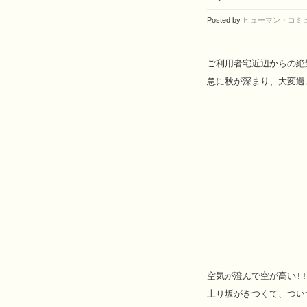
Posted by
ヒューマン・コミ
ご利用者宅近辺からの絶景
急に秋が深まり、大変過
空気が澄んで空が高い!!
上り坂がきつくて、つい