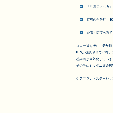
　「見過ごされる」
特有の合併症:
 
　介護・医療の課題
コロナ禍を機に、若年層
HIVが発見されて43年
感染者が高齢化していき
その他にもマダニ媒介感
ケアプラン・ステーショ