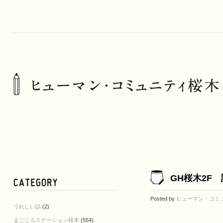
GH桜木2F
Posted by
ヒューマン・コミ
うれしい話
(2)
まごころステーション桜木
(554)