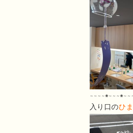
～～～～❀～～～❀～～
入り口の
ひ