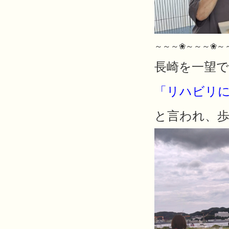
～～～❀～～～❀～
長崎を一望
「リハビリ
と言われ、