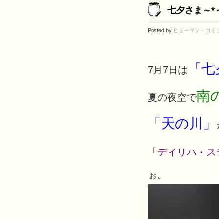
七夕さま～*
Posted by
ヒューマン・コミ
「七
7月7日は
南
夏の夜空で
「天の川」
「
デイリハ・ス
ぉ。