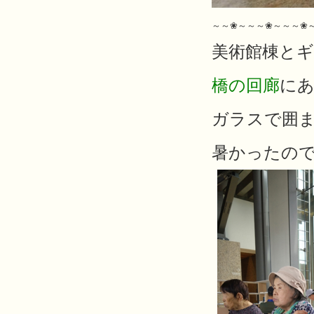
～～❀～～～❀～～～❀
美術館棟と
橋の回廊
に
ガラスで囲
暑かったの