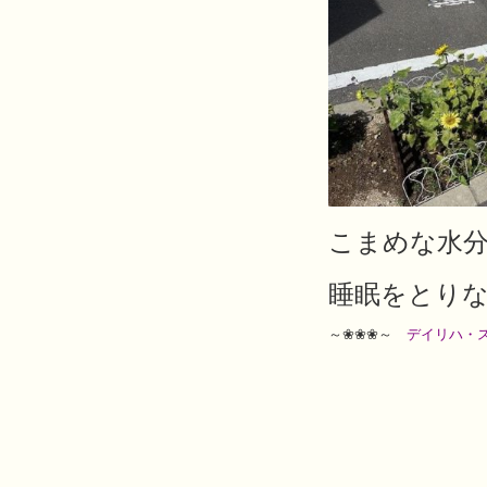
こまめな水
睡眠をとり
～❀❀❀～
デイリハ・