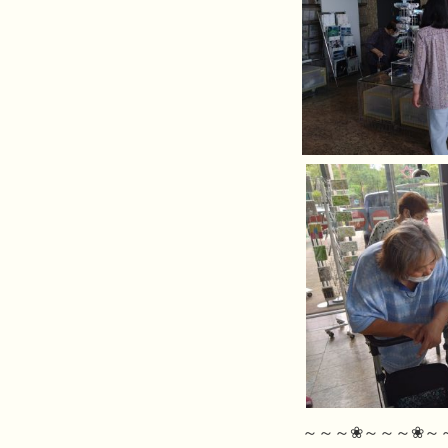
～～～❀～～～❀～