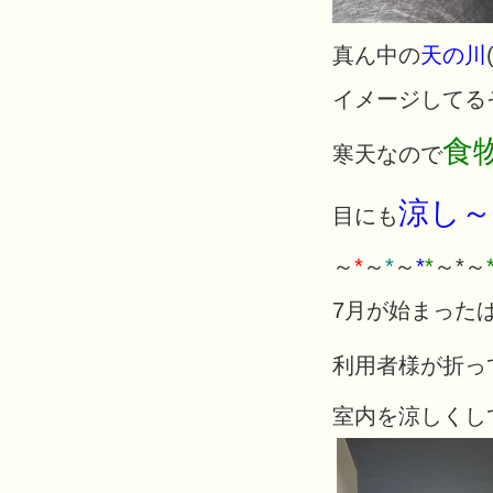
真ん中の
天の川
イメージしてる
食
寒天なので
涼し～
目にも
～
*
～
*
～
*
*
～*～
7月が
始まった
利用者様が折っ
室内を涼しくし