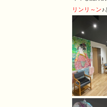
リンリ～ン
♪