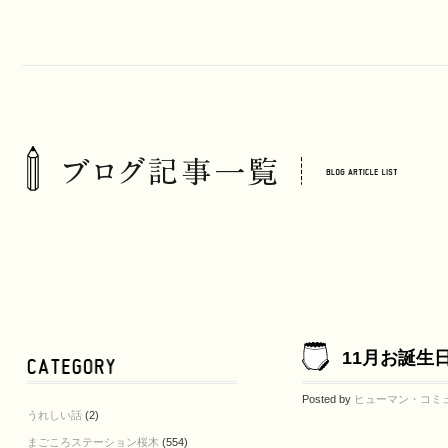
11月お誕生
Posted by
ヒューマン・コミ
うれしい話
(2)
まごころステーション桜木
(554)