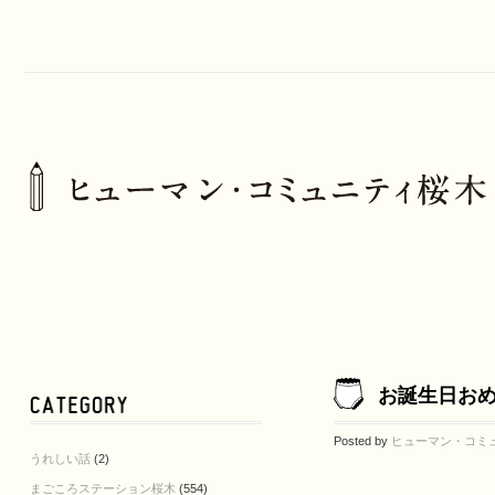
お誕生日おめで
Posted by
ヒューマン・コミ
うれしい話
(2)
まごころステーション桜木
(554)