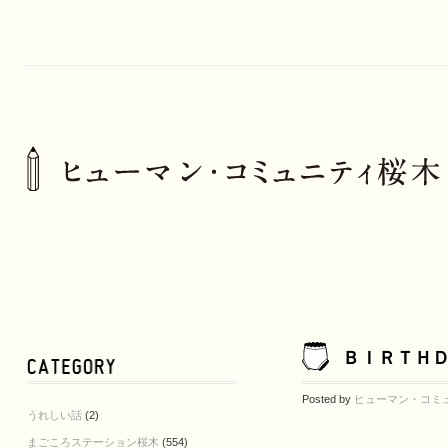
ＢＩＲＴＨＤ
Posted by
ヒューマン・コミ
うれしい話
(2)
まごころステーション桜木
(554)