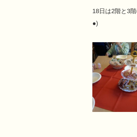
18日は2階と3
●)