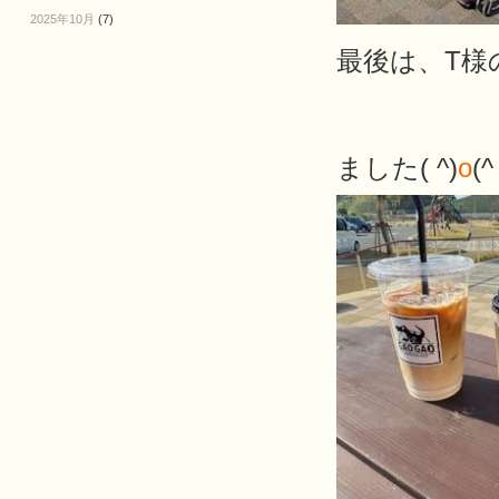
2025年10月
(7)
最後は、T様
心に残る
ました( ^)
o
(^