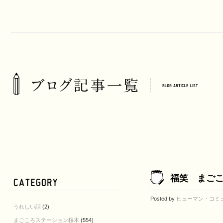
福笑 まご
Posted by
ヒューマン・コミ
うれしい話
(2)
まごころステーション桜木
(554)