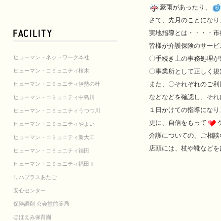
豪雨があったり、
さて、先月のことになりま
実地指導とは・・・・市
皆様が介護保険のサービ
ヒューマン・ネットワーク本社
〇手続き上の事務処理が
ヒューマン・コミュニティ桜木
〇事業所として正しく規
また、〇それぞれのご利
ヒューマン・コミュニティ伊勢の杜
などなどを確認し、それ
ヒューマン・コミュニティ中島川
１日かけての指導になり
ヒューマン・コミュニティうつつ川
更に、自信をもって
ヒューマン・コミュニティやよい
介護についての、ご相談
ヒューマン・コミュニティ新大工
店頭には、杖や靴などを
ヒューマン・コミュニティ福田
ヒューマン・コミュニティ福田Ⅱ
リハプラスあたご
安心センター
保険調剤 公会堂前薬局
ほほえみ保育園