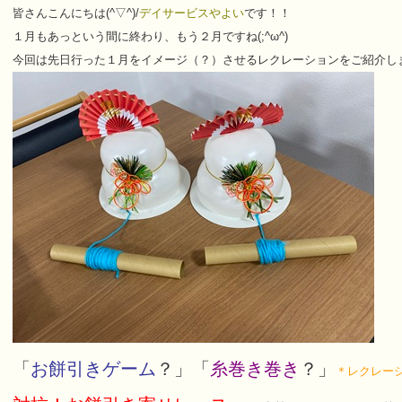
皆さんこんにちは(^▽^)/
デイサービスやよい
です！！
１月もあっという間に終わり、もう２月ですね(;^ω^)
今回は先日行った１月をイメージ（？）させるレクレーションをご紹介し
「
お餅引きゲーム
？」「
糸巻き巻き
？」
＊レクレー