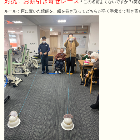
対抗！
お餅引き寄せレース
＊この名前よくないですか？(笑)( 
ルール：床に置いた鏡餅を、紐を巻き取ってどちらが早く手元まで引き寄