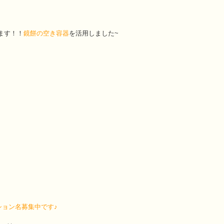
ます！！
鏡餅の空き容器
を活用しました~
ション名募集中です♪