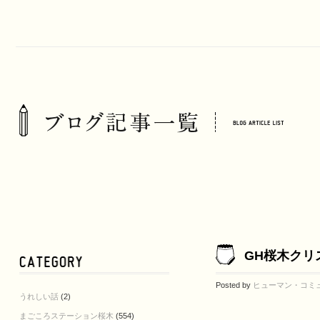
GH桜木クリ
Posted by
ヒューマン・コミ
うれしい話
(2)
まごころステーション桜木
(554)