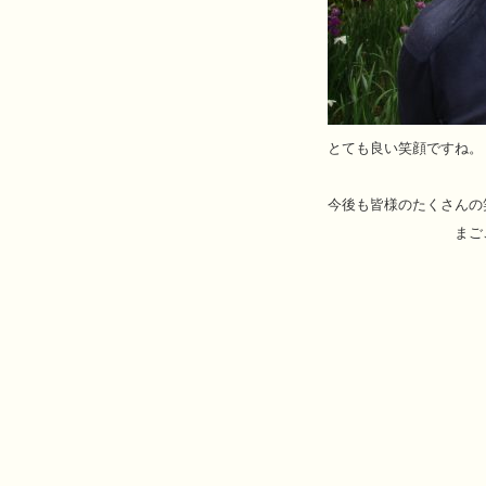
とても良い笑顔ですね。
今後も皆様のたくさんの
まごころステー