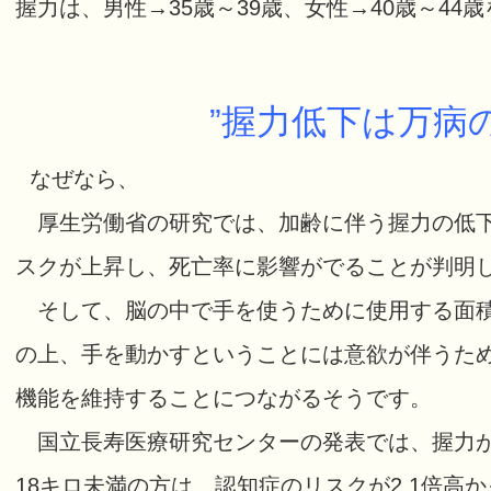
握力は、男性→35歳～39歳、女性→40歳～44
”握力低下は万病
なぜなら、
厚生労働省の研究では、加齢に伴う握力の低下
スクが上昇し、死亡率に影響がでることが判明
そして、脳の中で手を使うために使用する面積
の上、手を動かすということには意欲が伴うた
機能を維持することにつながるそうです。
国立長寿医療研究センターの発表では、握力が
18キロ未満の方は、認知症のリスクが2.1倍高